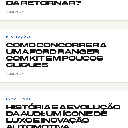
DA RETORNAR?
11 set 2024
PROMOÇÕES
COMO CONCORRER A
UMA FORD RANGER
COM KIT EM POUCOS
CLIQUES
11 set 2024
ESPORTIVOS
HISTÓRIA E A EVOLUÇÃO
DA AUDI: UM ÍCONE DE
LUXO E INOVAÇÃO
AUTOMOTIVA