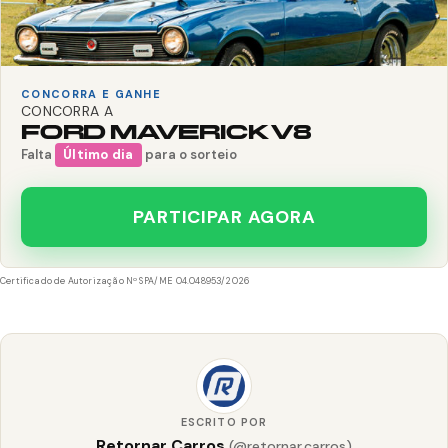
CONCORRA E GANHE
CONCORRA A
FORD MAVERICK V8
Falta
Último dia
para o sorteio
PARTICIPAR AGORA
Certificado de Autorização Nº SPA/ME 04.048953/2026
ESCRITO POR
Retornar Carros
(@retornar.carros)