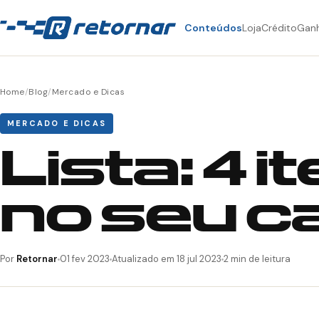
Conteúdos
Loja
Crédito
Gan
Home
/
Blog
/
Mercado e Dicas
MERCADO E DICAS
Lista: 4 
no seu c
Por
Retornar
01 fev 2023
Atualizado em 18 jul 2023
2 min de leitura