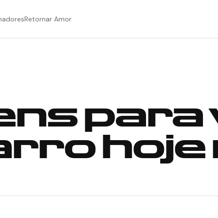
hadores
Retornar Amor
itens para
arro hoj