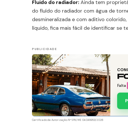
Fluido do radiador:
Ainda tem propriet
do fluído do radiador com água de torne
desmineralizada e com aditivo colorido,
líquido, fica mais fácil de identificar 
CON
F
Falta
P
Certificado de Autorização Nº SPA/ME 04.048953/2026