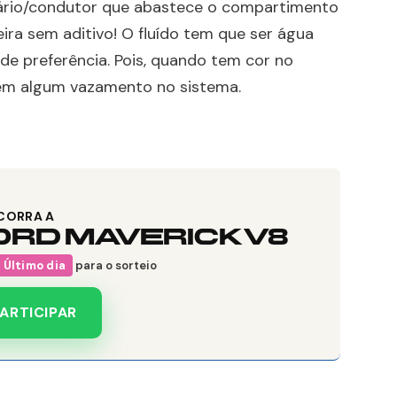
ário/condutor que abastece o compartimento
ira sem aditivo! O fluído tem que ser água
 de preferência. Pois, quando tem cor no
se tem algum vazamento no sistema.
CORRA A
ORD MAVERICK V8
Último dia
para o sorteio
ARTICIPAR