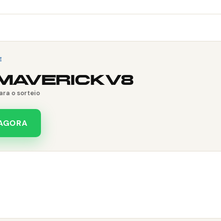
E
MAVERICK V8
ra o sorteio
 AGORA