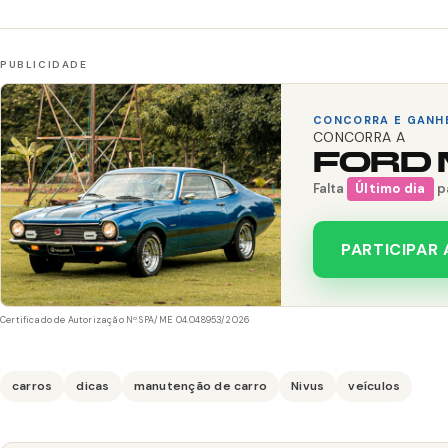
CONCORRA E GANH
CONCORRA A
FORD 
Falta
Último dia
pa
PARTICIPAR
Certificado de Autorização Nº SPA/ME 04.048953/2026
carros
dicas
manutenção de carro
Nivus
veículos