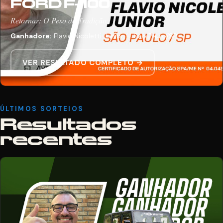
FORD F-100
Retornar: O Peso da Tradição
Ganhadore:
Flavio Nicoletti Junior — São Paulo/SP
VER RESULTADO COMPLETO →
ÚLTIMOS SORTEIOS
Resultados
recentes