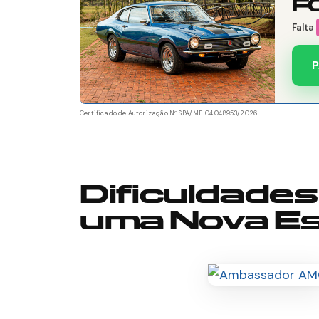
F
Falta
P
Certificado de Autorização Nº SPA/ME 04.048953/2026
Dificuldades
uma Nova Es