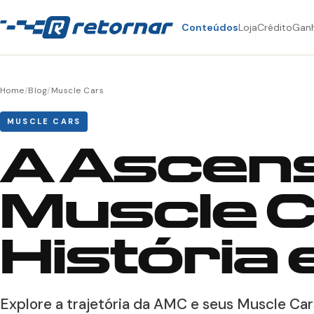
Conteúdos
Loja
Crédito
Gan
Home
/
Blog
/
Muscle Cars
MUSCLE CARS
A Ascen
Muscle C
História
Explore a trajetória da AMC e seus Muscle Car