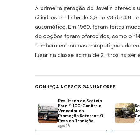
A primeira geração do Javelin oferecia
cilindros em linha de 3,8L e V8 de 4,8L
automático. Em 1969, foram feitas muda
de opções foram oferecidos, como o “Mo
também entrou nas competições de corr
lugar na classe acima de 2 litros na sér
CONHEÇA NOSSOS GANHADORES
Resultado do Sorteio
Ford F-100: Confira o
Re
Vencedor da
Je
Promoção Retornar: O
Co
Peso da Tradição
jul
ago/26