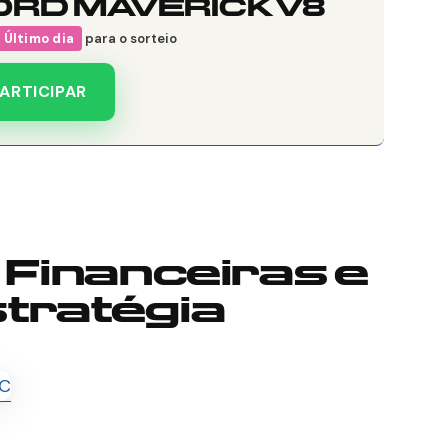
ORD MAVERICK V8
Último dia
para o sorteio
ARTICIPAR
 Financeiras e
tratégia