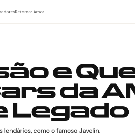
hadores
Retornar Amor
são e Qu
ars da A
 e Legado
s lendários, como o famoso Javelin.