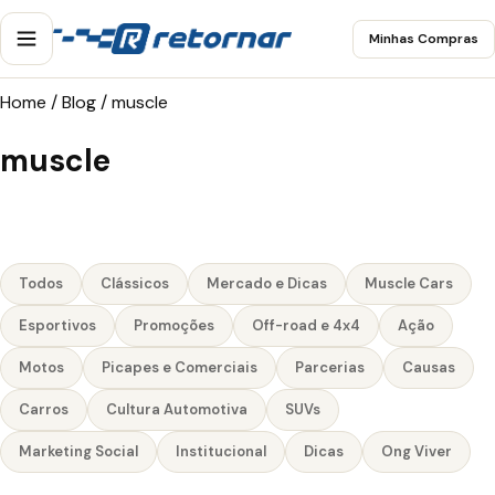
Minhas Compras
Home
/
Blog
/
muscle
muscle
Todos
Clássicos
Mercado e Dicas
Muscle Cars
Esportivos
Promoções
Off-road e 4x4
Ação
Motos
Picapes e Comerciais
Parcerias
Causas
Carros
Cultura Automotiva
SUVs
Marketing Social
Institucional
Dicas
Ong Viver