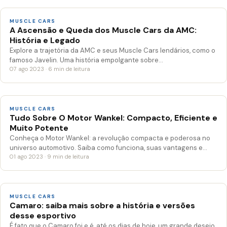
MUSCLE CARS
A Ascensão e Queda dos Muscle Cars da AMC:
História e Legado
Explore a trajetória da AMC e seus Muscle Cars lendários, como o
famoso Javelin. Uma história empolgante sobre…
07 ago 2023 · 6 min de leitura
MUSCLE CARS
Tudo Sobre O Motor Wankel: Compacto, Eficiente e
Muito Potente
Conheça o Motor Wankel: a revolução compacta e poderosa no
universo automotivo. Saiba como funciona, suas vantagens e…
01 ago 2023 · 9 min de leitura
MUSCLE CARS
Camaro: saiba mais sobre a história e versões
desse esportivo
É fato que o Camaro foi e é, até os dias de hoje, um grande desejo