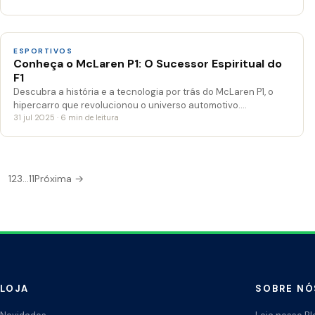
ESPORTIVOS
Conheça o McLaren P1: O Sucessor Espiritual do
F1
Descubra a história e a tecnologia por trás do McLaren P1, o
hipercarro que revolucionou o universo automotivo.…
31 jul 2025 · 6 min de leitura
Paginação
1
2
3
…
11
Próxima →
de
posts
LOJA
SOBRE NÓ