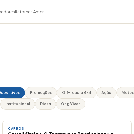
hadores
Retornar Amor
Esportivos
Promoções
Off-road e 4x4
Ação
Motos
Institucional
Dicas
Ong Viver
CARROS
Carroll Shelby: O Texano que Revolucionou a