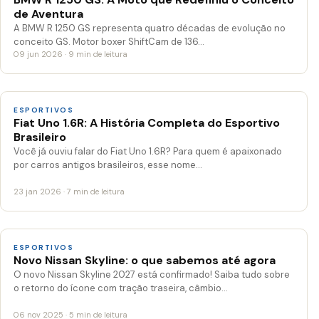
de Aventura
A BMW R 1250 GS representa quatro décadas de evolução no
conceito GS. Motor boxer ShiftCam de 136…
09 jun 2026 · 9 min de leitura
ESPORTIVOS
Fiat Uno 1.6R: A História Completa do Esportivo
Brasileiro
Você já ouviu falar do Fiat Uno 1.6R? Para quem é apaixonado
por carros antigos brasileiros, esse nome…
23 jan 2026 · 7 min de leitura
ESPORTIVOS
Novo Nissan Skyline: o que sabemos até agora
O novo Nissan Skyline 2027 está confirmado! Saiba tudo sobre
o retorno do ícone com tração traseira, câmbio…
06 nov 2025 · 5 min de leitura