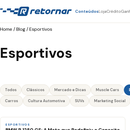
Conteúdos
Loja
Crédito
Gan
Home
/
Blog
/
Esportivos
Esportivos
Todos
Clássicos
Mercado e Dicas
Muscle Cars
Carros
Cultura Automotiva
SUVs
Marketing Social
ESPORTIVOS
BMW R 1250 GS: A Moto que Redefiniu o Conceito