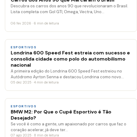
Descubra os carros dos anos 90 que revolucionaram o Brasil.
Lista completa com Gol GTI, Omega, Vectra, Uno…
06 fev 2026 · 6 min de leitura
ESPORTIVOS
Londrina 600 Speed Fest estreia com sucesso e
consolida cidade como polo do automobilismo
nacional
A primeira edição do Londrina 600 Speed Fest estreiou no
Autódromo Ayrton Senna e destacou Londrina como novo…
05 dez 2025 · 4 min de leitura
ESPORTIVOS
BMW M2: Por Que o Cupê Esportivo é Tão
Desejado?
Se você é como a gente, um apaixonado por carros que faz o
coração acelerar, já deve ter…
07 ago 2025 · 8 min de leitura