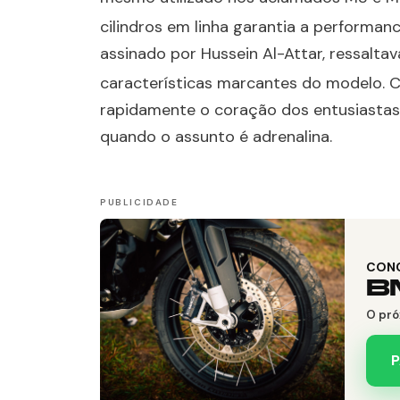
cilindros em linha garantia a performan
assinado por Hussein Al-Attar, ressaltav
características marcantes do modelo
. 
rapidamente o coração dos entusiasta
quando o assunto é adrenalina.
CON
B
O pró
P