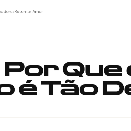
hadores
Retornar Amor
Por Que 
o é Tão 