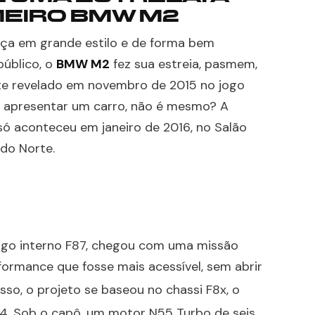
MEIRO BMW M2
ça em grande estilo e de forma bem
público, o
BMW M2
fez sua estreia, pasmem,
te revelado em novembro de 2015 no jogo
de apresentar um carro, não é mesmo? A
, só aconteceu em janeiro de 2016, no Salão
do Norte.
digo interno F87, chegou com uma missão
rformance que fosse mais acessível, sem abrir
 isso, o projeto se baseou no chassi F8x, o
M4
. Sob o capô, um motor N55 Turbo de seis