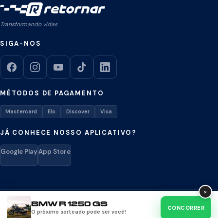
Transformando vidas
SIGA-NOS
MÉTODOS DE PAGAMENTO
Mastercard
Elo
Discover
Visa
JÁ CONHECE NOSSO APLICATIVO?
Google Play
App Store
×
BMW R 1250 GS
Retornar © 2026. Todos os direitos reservados.
CONCORRER
O próximo sorteado pode ser você!