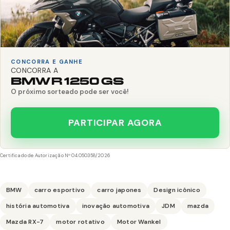
CONCORRA E GANHE
CONCORRA A
BMW R 1250 GS
O próximo sorteado pode ser você!
PARTICIPAR AGORA
Certificado de Autorização Nº 04.050358/2026
BMW
carro esportivo
carro japones
Design icônico
história automotiva
inovação automotiva
JDM
mazda
Mazda RX-7
motor rotativo
Motor Wankel