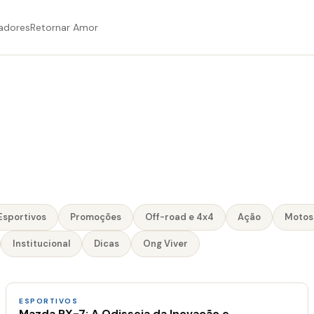
adores
Retornar Amor
Esportivos
Promoções
Off-road e 4x4
Ação
Motos
Institucional
Dicas
Ong Viver
ESPORTIVOS
Mazda RX-7: A Odisseia da Inovação e