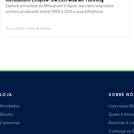
Explore a história do Mitsubishi Eclipse, um carro esportivo
icônico produzido entre 1989 e 2011, e sua influência…
11 jun 2024 · 5 min de leitura
LOJA
SOBRE NÓ
Novidades
Leia nosso Bl
Ebooks
Quem é Reto
Camisetas
Retornar é co
Conheça os 