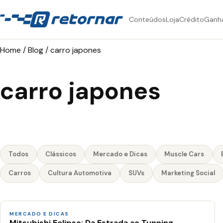
Conteúdos
Loja
Crédito
Ganh
Home
/
Blog
/
carro japones
carro japones
Todos
Clássicos
Mercado e Dicas
Muscle Cars
Carros
Cultura Automotiva
SUVs
Marketing Social
MERCADO E DICAS
Mitsubishi Eclipse: Da Estrada ao Tunning