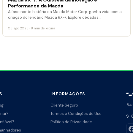
Performance da Mazda
A fascinante história da Mazda Motor Corp. ganha vida com a
criação do lendário Mazda RX-7. Explore décadas…
08 ago 2023 · 8 min de leitura
S
INFORMAÇÕES
Tra
og
Cliente Seguro
rnar?
Termos e Condições de Uso
SI
nfiável?
Política de Privacidade
Ganhadores