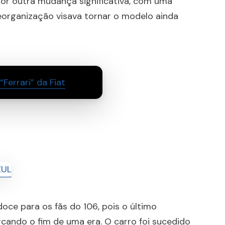
or outra mudança significativa, com uma
reorganização visava tornar o modelo ainda
“Ferrari” da Fiat
oce para os fãs do 106, pois o último
cando o fim de uma era. O carro foi sucedido