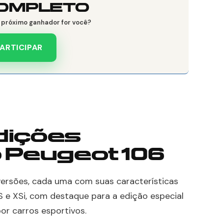
OMPLETO
o próximo ganhador for você?
ARTICIPAR
dições
 Peugeot 106
versões, cada uma com suas características
XS e XSi, com destaque para a edição especial
or carros esportivos.