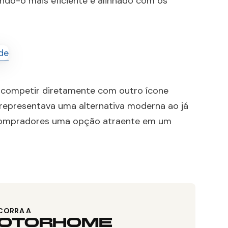
ando-o mais eficiente e alinhado com os
 competir diretamente com outro ícone
 representava uma alternativa moderna ao já
 compradores uma opção atraente em um
CORRA A
OTORHOME