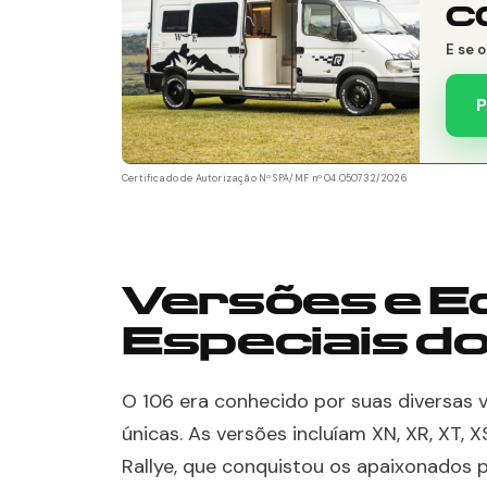
C
E se 
P
Certificado de Autorização Nº SPA/MF nº 04.050732/2026
Versões e E
Especiais do
O 106 era conhecido por suas diversas 
únicas. As versões incluíam XN, XR, XT, 
Rallye, que conquistou os apaixonados p