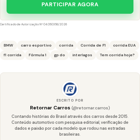
PARTICIPAR AGORA
Certificado de Autorização Nº 04.050358/2026
BMW
carro esportivo
corrida
Corrida de F1
corrida EUA
f1 corrida
Fórmula 1
gp do
interlagos
Tem corrida hoje?
ESCRITO POR
Retornar Carros
(@retornar.carros)
Contando histórias do Brasil através dos carros desde 2015.
Conteúdo automotivo com pesquisa editorial, verificação de
dados e paixão por cada modelo que rodou nas estradas
brasileiras.