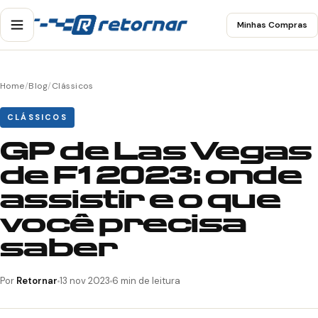
Minhas Compras
Home
/
Blog
/
Clássicos
CLÁSSICOS
GP de Las Vegas
de F1 2023: onde
assistir e o que
você precisa
saber
Por
Retornar
13 nov 2023
6 min de leitura