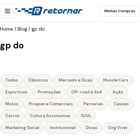
Minhas Compras
Home
/
Blog
/
gp do
gp do
Todos
Clássicos
Mercado e Dicas
Muscle Cars
Esportivos
Promoções
Off-road e 4x4
Ação
Motos
Picapes e Comerciais
Parcerias
Causas
Carros
Cultura Automotiva
SUVs
Marketing Social
Institucional
Dicas
Ong Viver