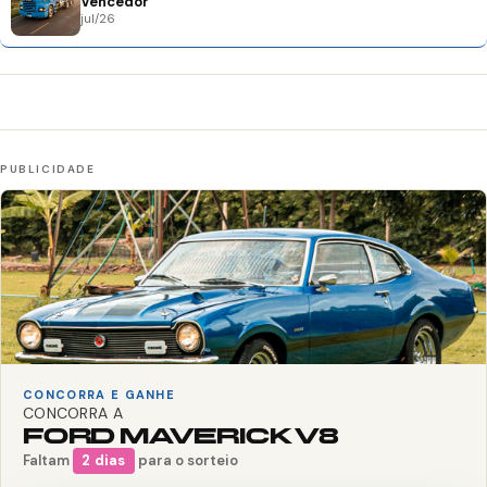
Vencedor
jul/26
CONCORRA E GANHE
CONCORRA A
FORD MAVERICK V8
Faltam
2 dias
para o sorteio