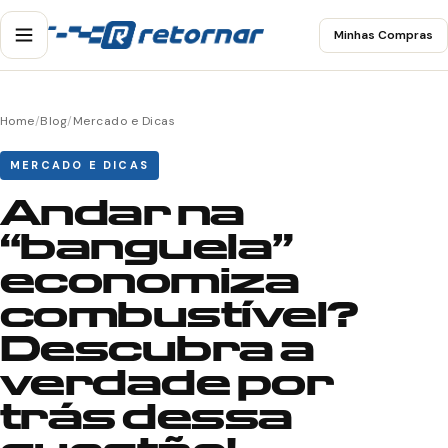
Minhas Compras
Home
/
Blog
/
Mercado e Dicas
MERCADO E DICAS
Andar na
“banguela”
economiza
combustível?
Descubra a
verdade por
trás dessa