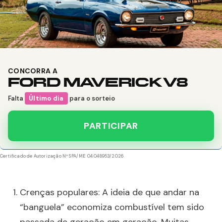
CONCORRA A
FORD MAVERICK V8
Falta
Último dia
para o sorteio
PARTICIPAR
Certificado de Autorização Nº SPA/ME 04.048953/2026
Crenças populares: A ideia de que andar na
“banguela” economiza combustível tem sido