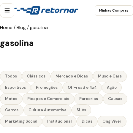
Minhas Compras
Home
/
Blog
/
gasolina
gasolina
Todos
Clássicos
Mercado e Dicas
Muscle Cars
Esportivos
Promoções
Off-road e 4x4
Ação
Motos
Picapes e Comerciais
Parcerias
Causas
Carros
Cultura Automotiva
SUVs
Marketing Social
Institucional
Dicas
Ong Viver