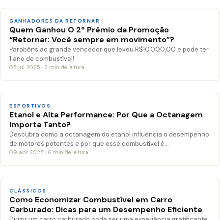
GANHADORES DA RETORNAR
Quem Ganhou O 2º Prêmio da Promoção
“Retornar: Você sempre em movimento”?
Parabéns ao grande vencedor que levou R$10.000,00 e pode ter
1 ano de combustível!
05 jul 2025 · 2 min de leitura
ESPORTIVOS
Etanol e Alta Performance: Por Que a Octanagem
Importa Tanto?
Descubra como a octanagem do etanol influencia o desempenho
de motores potentes e por que esse combustível é…
09 abr 2025 · 6 min de leitura
CLÁSSICOS
Como Economizar Combustível em Carro
Carburado: Dicas para um Desempenho Eficiente
Dirigir um carro carburado pode ser uma experiência gratificante,