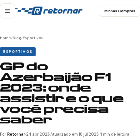
Minhas Compras
Home
/
Blog
/
Esportivos
ESPORTIVOS
GP do
Azerbaijão F1
2023: onde
assistir e o que
você precisa
saber
Por
Retornar
24 abr 2023
Atualizado em 18 jul 2023
4 min de leitura