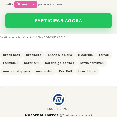
Falta
Último dia
para o sorteio
PARTICIPAR AGORA
Certificado de Autorização Nº SPA/ME 04.048953/2026
brasil na f1
brasileiro
charles leclerc
f1 corrida
ferrari
Fórmula 1
horario f1
horario gp corrida
lewis hamilton
max verstappen
mercedes
Red Bull
tem f1 hoje
ESCRITO POR
Retornar Carros
(@retornar.carros)