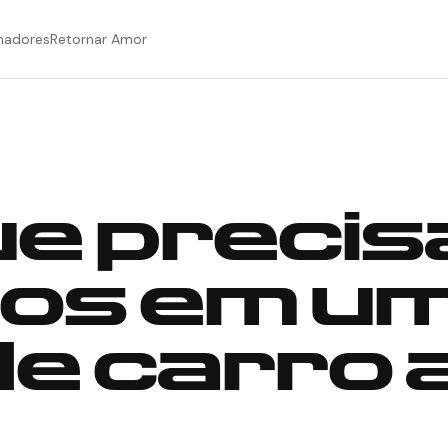
hadores
Retornar Amor
que preci
dos em u
de carro 