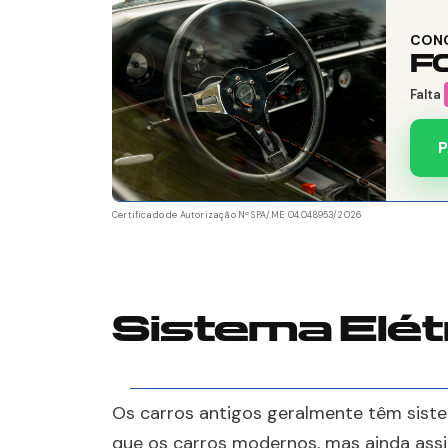
CON
F
Falta
P
Certificado de Autorização Nº SPA/ME 04.048953/2026
Sistema Elét
Os carros antigos geralmente têm sist
que os carros modernos, mas ainda ass