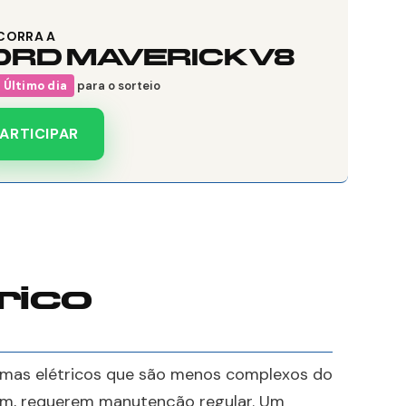
CORRA A
ORD MAVERICK V8
Último dia
para o sorteio
ARTICIPAR
rico
emas elétricos que são menos complexos do
im, requerem manutenção regular. Um