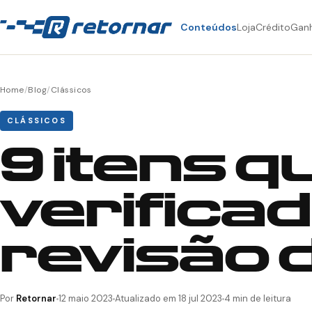
Conteúdos
Loja
Crédito
Gan
Home
/
Blog
/
Clássicos
CLÁSSICOS
9 itens 
verifica
revisão 
Por
Retornar
12 maio 2023
Atualizado em 18 jul 2023
4 min de leitura