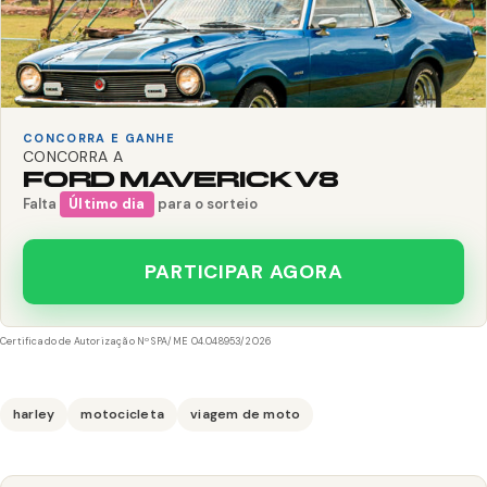
CONCORRA E GANHE
CONCORRA A
FORD MAVERICK V8
Falta
Último dia
para o sorteio
PARTICIPAR AGORA
Certificado de Autorização Nº SPA/ME 04.048953/2026
harley
motocicleta
viagem de moto