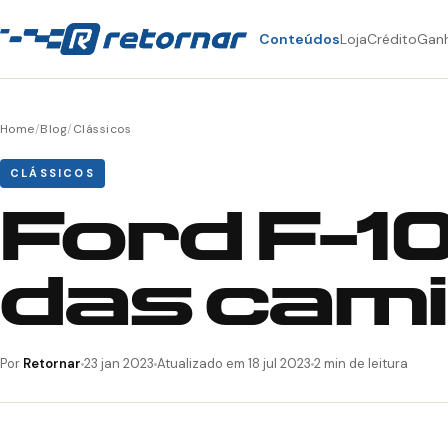
Conteúdos
Loja
Crédito
Gan
Home
/
Blog
/
Clássicos
CLÁSSICOS
Ford F-1
das cam
Por
Retornar
23 jan 2023
Atualizado em 18 jul 2023
2 min de leitura