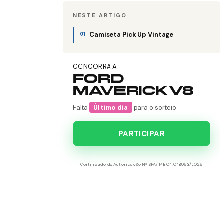
NESTE ARTIGO
Camiseta Pick Up Vintage
CONCORRA A
FORD
MAVERICK V8
Falta
Último dia
para o sorteio
PARTICIPAR
Certificado de Autorização Nº SPA/ME 04.048953/2026