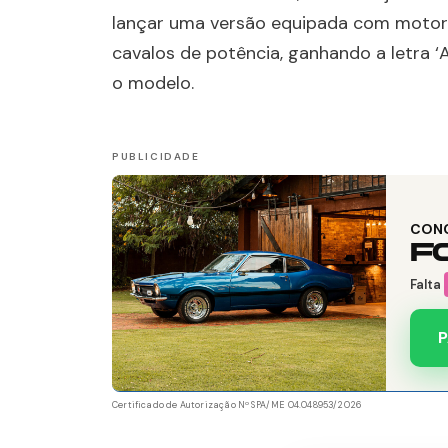
lançar uma versão equipada com motor 3.
cavalos de potência, ganhando a letra ‘A
o modelo.
CON
F
Falta
P
Certificado de Autorização Nº SPA/ME 04.048953/2026