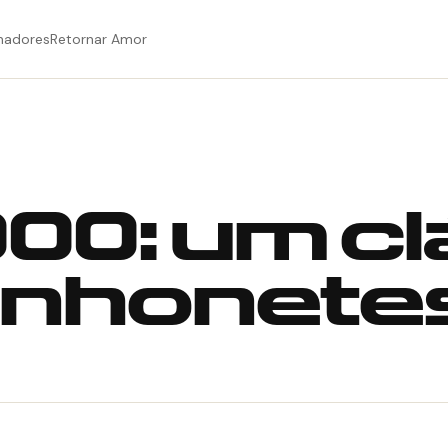
hadores
Retornar Amor
000: um c
inhonete