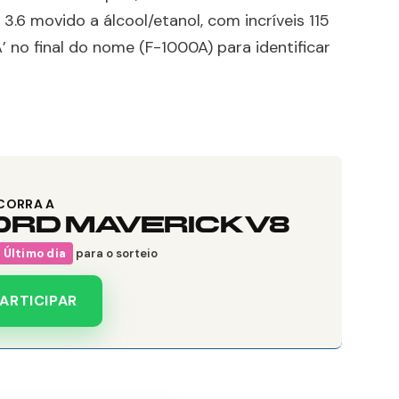
6 movido a álcool/etanol, com incríveis 115
’ no final do nome (F-1000A) para identificar
CORRA A
ORD MAVERICK V8
Último dia
para o sorteio
ARTICIPAR