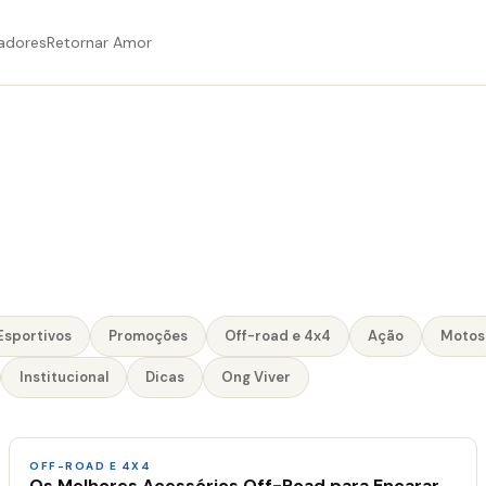
adores
Retornar Amor
Esportivos
Promoções
Off-road e 4x4
Ação
Motos
Institucional
Dicas
Ong Viver
OFF-ROAD E 4X4
Os Melhores Acessórios Off-Road para Encarar