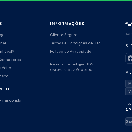
S
INFORMAÇÕES
Tra
og
Cliente Seguro
rnar?
Termos e Condições de Uso
SI
nfiável?
Política de Privacidade
Ganhadores
Retornar Tecnologia LTDA
Crédito
CNPJ: 21.918.379/0001-93
MÉ
nosco
M
ENTO
V
rnar.com.br
JÁ
AP
Goo