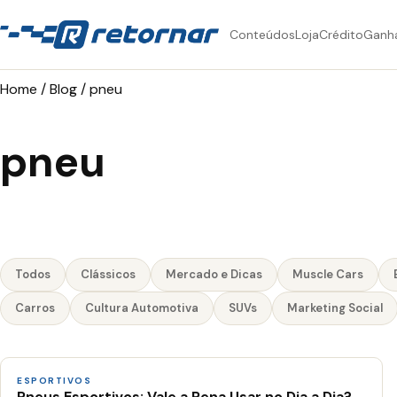
Conteúdos
Loja
Crédito
Ganh
Home
/
Blog
/
pneu
pneu
Todos
Clássicos
Mercado e Dicas
Muscle Cars
Carros
Cultura Automotiva
SUVs
Marketing Social
ESPORTIVOS
Pneus Esportivos: Vale a Pena Usar no Dia a Dia?