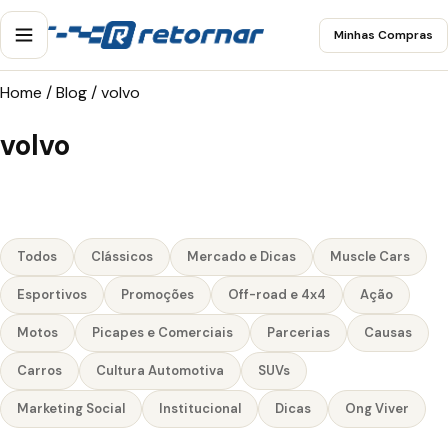
Minhas Compras
Home
/
Blog
/
volvo
volvo
Todos
Clássicos
Mercado e Dicas
Muscle Cars
Esportivos
Promoções
Off-road e 4x4
Ação
Motos
Picapes e Comerciais
Parcerias
Causas
Carros
Cultura Automotiva
SUVs
Marketing Social
Institucional
Dicas
Ong Viver