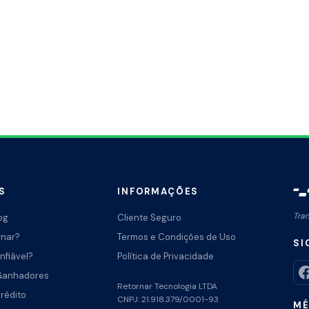
S
INFORMAÇÕES
Tra
og
Cliente Seguro
rnar?
Termos e Condições de Uso
SI
nfiável?
Política de Privacidade
Ganhadores
Retornar Tecnologia LTDA
Crédito
CNPJ: 21.918.379/0001-93
MÉ