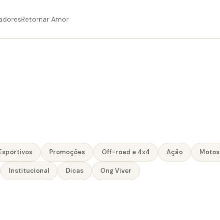
adores
Retornar Amor
Esportivos
Promoções
Off-road e 4x4
Ação
Motos
Institucional
Dicas
Ong Viver