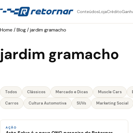
Conteúdos
Loja
Crédito
Ganh
Home
/
Blog
/
jardim gramacho
jardim gramacho
Todos
Clássicos
Mercado e Dicas
Muscle Cars
Carros
Cultura Automotiva
SUVs
Marketing Social
AÇÃO
Arte Salva é a nova ONG parceira da Retornar