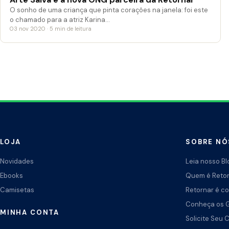
O sonho de uma criança que pinta corações na janela: foi este
o chamado para a atriz Karina…
03 nov 2020 · 5 min de leitura
LOJA
SOBRE NÓ
Novidades
Leia nosso Bl
Ebooks
Quem é Reto
Camisetas
Retornar é co
Conheça os 
MINHA CONTA
Solicite Seu 