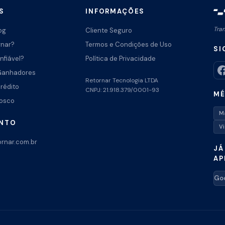
S
INFORMAÇÕES
Tra
og
Cliente Seguro
rnar?
Termos e Condições de Uso
SI
nfiável?
Política de Privacidade
Ganhadores
Retornar Tecnologia LTDA
Crédito
CNPJ: 21.918.379/0001-93
MÉ
nosco
M
ENTO
V
rnar.com.br
JÁ
AP
Goo