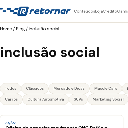
Conteúdos
Loja
Crédito
Ganh
Home
/
Blog
/
inclusão social
inclusão social
Todos
Clássicos
Mercado e Dicas
Muscle Cars
Carros
Cultura Automotiva
SUVs
Marketing Social
AÇÃO
Oficina de capoeira movimenta ONG Refúgio