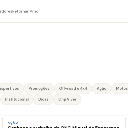
adores
Retornar Amor
Esportivos
Promoções
Off-road e 4x4
Ação
Motos
Institucional
Dicas
Ong Viver
AÇÃO
Conheça o trabalho da ONG Miguel da Esperança,