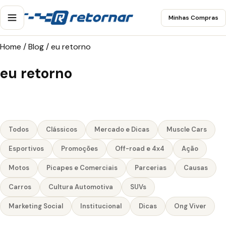
Minhas Compras
Home
/
Blog
/
eu retorno
eu retorno
Todos
Clássicos
Mercado e Dicas
Muscle Cars
Esportivos
Promoções
Off-road e 4x4
Ação
Motos
Picapes e Comerciais
Parcerias
Causas
Carros
Cultura Automotiva
SUVs
Marketing Social
Institucional
Dicas
Ong Viver