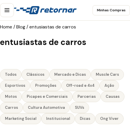
Minhas Compras
Home
/
Blog
/
entusiastas de carros
entusiastas de carros
Todos
Clássicos
Mercado e Dicas
Muscle Cars
Esportivos
Promoções
Off-road e 4x4
Ação
Motos
Picapes e Comerciais
Parcerias
Causas
Carros
Cultura Automotiva
SUVs
Marketing Social
Institucional
Dicas
Ong Viver