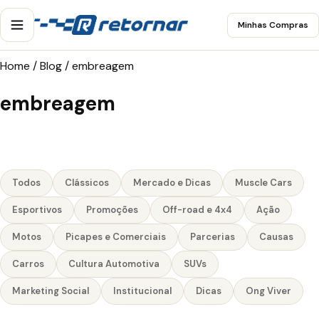
Minhas Compras
Home
/
Blog
/
embreagem
embreagem
Todos
Clássicos
Mercado e Dicas
Muscle Cars
Esportivos
Promoções
Off-road e 4x4
Ação
Motos
Picapes e Comerciais
Parcerias
Causas
Carros
Cultura Automotiva
SUVs
Marketing Social
Institucional
Dicas
Ong Viver