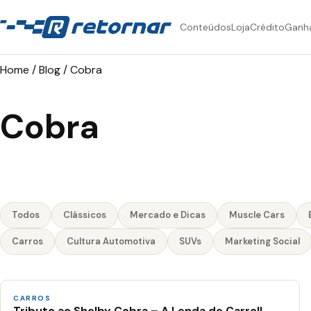
Conteúdos
Loja
Crédito
Ganh
Home
/
Blog
/
Cobra
Cobra
Todos
Clássicos
Mercado e Dicas
Muscle Cars
Carros
Cultura Automotiva
SUVs
Marketing Social
CARROS
Tributo ao Shelby Cobra – A Lenda de Carroll