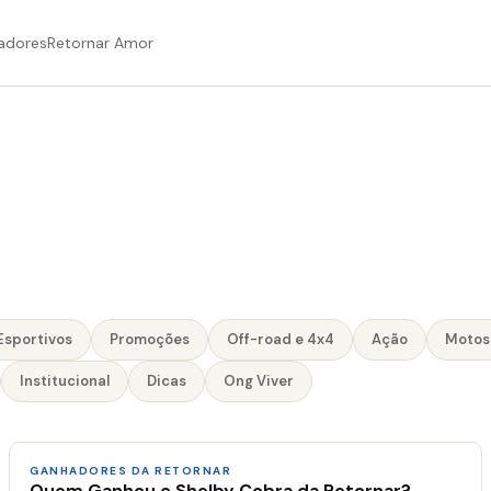
adores
Retornar Amor
Esportivos
Promoções
Off-road e 4x4
Ação
Motos
Institucional
Dicas
Ong Viver
GANHADORES DA RETORNAR
Quem Ganhou o Shelby Cobra da Retornar?