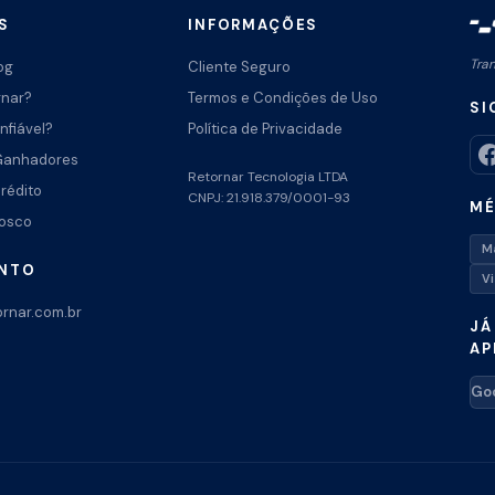
S
INFORMAÇÕES
Tra
og
Cliente Seguro
rnar?
Termos e Condições de Uso
SI
nfiável?
Política de Privacidade
Ganhadores
Retornar Tecnologia LTDA
Crédito
CNPJ: 21.918.379/0001-93
MÉ
nosco
M
ENTO
V
rnar.com.br
JÁ
AP
Goo