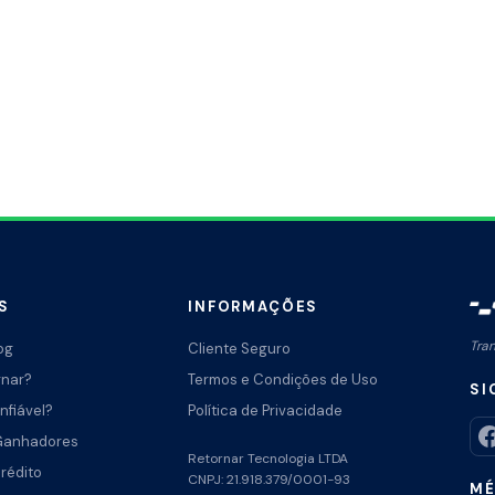
S
INFORMAÇÕES
Tra
og
Cliente Seguro
rnar?
Termos e Condições de Uso
SI
nfiável?
Política de Privacidade
Ganhadores
Retornar Tecnologia LTDA
Crédito
CNPJ: 21.918.379/0001-93
MÉ