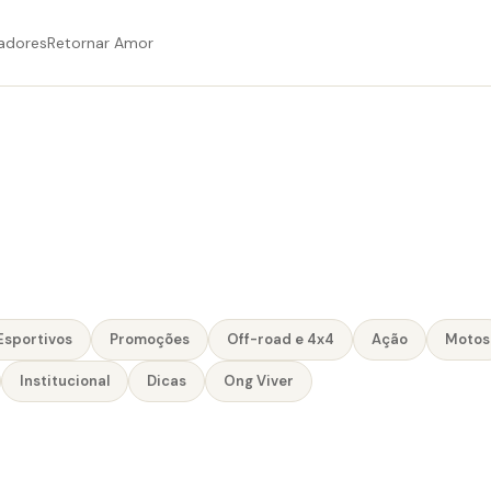
adores
Retornar Amor
Esportivos
Promoções
Off-road e 4x4
Ação
Motos
Institucional
Dicas
Ong Viver