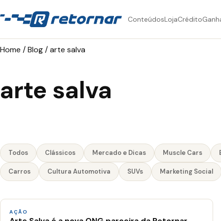
Conteúdos
Loja
Crédito
Ganh
Home
/
Blog
/
arte salva
arte salva
Todos
Clássicos
Mercado e Dicas
Muscle Cars
Carros
Cultura Automotiva
SUVs
Marketing Social
AÇÃO
Arte Salva é a nova ONG parceira da Retornar