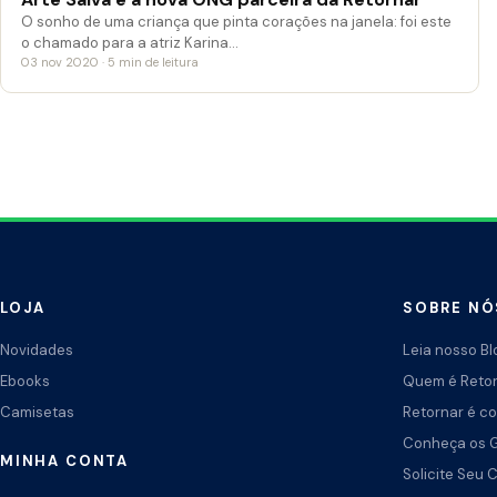
O sonho de uma criança que pinta corações na janela: foi este
o chamado para a atriz Karina…
03 nov 2020 · 5 min de leitura
LOJA
SOBRE NÓ
Novidades
Leia nosso Bl
Ebooks
Quem é Reto
Camisetas
Retornar é co
Conheça os 
MINHA CONTA
Solicite Seu 