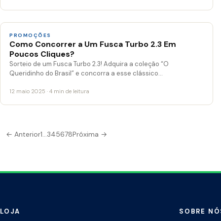
PROMOÇÕES
Como Concorrer a Um Fusca Turbo 2.3 Em
Poucos Cliques?
Sorteio de um Fusca Turbo 2.3! Adquira a coleção “O
Queridinho do Brasil” e concorra a esse clássico…
12 maio 2025 · 4 min de leitura
Paginação
← Anterior
1
…
3
4
5
6
7
8
Próxima →
de
posts
LOJA
SOBRE NÓ