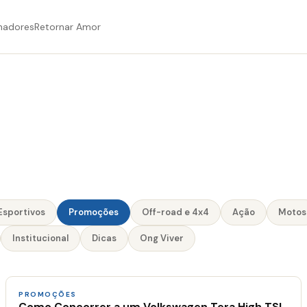
hadores
Retornar Amor
Esportivos
Promoções
Off-road e 4x4
Ação
Motos
Institucional
Dicas
Ong Viver
PROMOÇÕES
Como Concorrer a um Volkswagen Tera High TSI