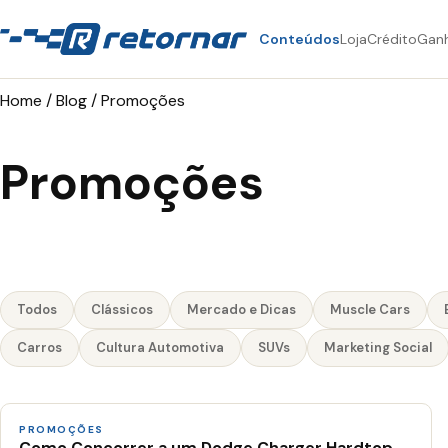
Conteúdos
Loja
Crédito
Gan
Home
/
Blog
/
Promoções
Promoções
Todos
Clássicos
Mercado e Dicas
Muscle Cars
Carros
Cultura Automotiva
SUVs
Marketing Social
PROMOÇÕES
Como Concorrer a um Dodge Charger Hardtop