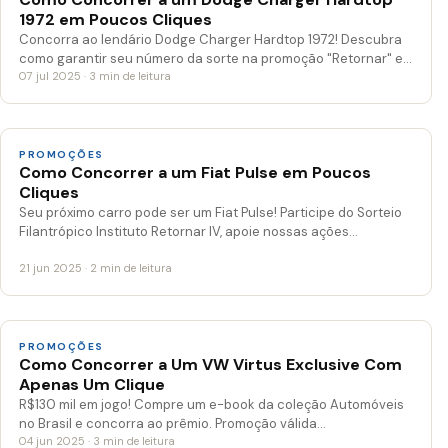
1972 em Poucos Cliques
Concorra ao lendário Dodge Charger Hardtop 1972! Descubra
como garantir seu número da sorte na promoção "Retornar" e…
07 jul 2025 · 3 min de leitura
PROMOÇÕES
Como Concorrer a um Fiat Pulse em Poucos
Cliques
Seu próximo carro pode ser um Fiat Pulse! Participe do Sorteio
Filantrópico Instituto Retornar IV, apoie nossas ações…
21 jun 2025 · 2 min de leitura
PROMOÇÕES
Como Concorrer a Um VW Virtus Exclusive Com
Apenas Um Clique
R$130 mil em jogo! Compre um e-book da coleção Automóveis
no Brasil e concorra ao prêmio. Promoção válida…
04 jun 2025 · 3 min de leitura