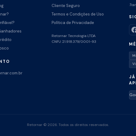
Tra
og
Cliente Seguro
rnar?
Termos e Condições de Uso
SI
nfiável?
Política de Privacidade
Ganhadores
Retornar Tecnologia LTDA
Crédito
CNPJ: 21.918.379/0001-93
MÉ
nosco
M
ENTO
V
rnar.com.br
JÁ
AP
Goo
Retornar © 2026. Todos os direitos reservados.