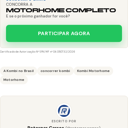
CONCORRA A
MOTORHOME COMPLETO
E se o próximo ganhador for você?
PARTICIPAR AGORA
Certificado de Autorização Nº SPA/MF nº 04.050732/2026
A Kombi no Brasil
concorrer kombi
Kombi Motorhome
Motorhome
ESCRITO POR
Retornar Carros
(@retornar.carros)