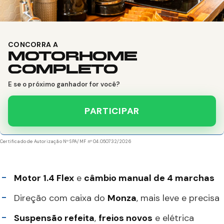
CONCORRA A
MOTORHOME
COMPLETO
E se o próximo ganhador for você?
PARTICIPAR
Certificado de Autorização Nº SPA/MF nº 04.050732/2026
Motor 1.4 Flex
e
câmbio manual de 4 marchas
Direção com caixa do
Monza
, mais leve e precisa
Suspensão refeita
,
freios novos
e elétrica