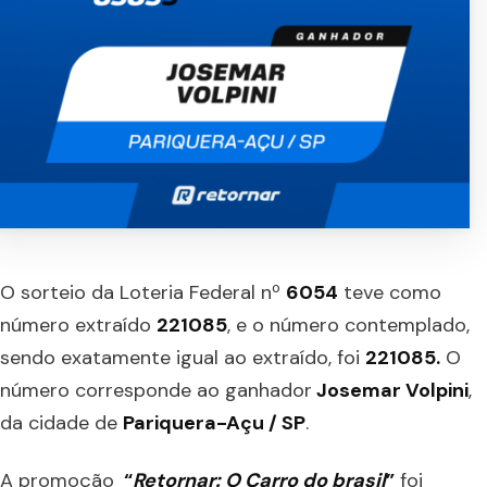
O sorteio da Loteria Federal nº
6054
teve como
número extraído
221085
, e o número contemplado,
sendo exatamente igual ao extraído, foi
221085
.
O
número corresponde ao ganhador
Josemar Volpini
,
da cidade de
Pariquera-Açu / SP
.
A promoção
“
Retornar:
O Carro do brasil
”
foi