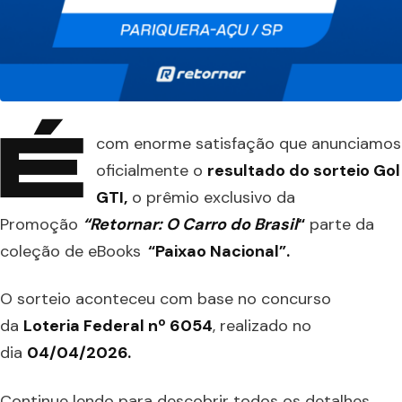
É
com enorme satisfação que anunciamos
oficialmente o
resultado do sorteio Gol
GTI,
o prêmio exclusivo da
Promoção
“Retornar: O Carro do Brasil
“
parte da
coleção de eBooks
“Paixao Nacional”.
O sorteio aconteceu com base no concurso
da
Loteria Federal nº 6054
, realizado no
dia
04/04/2026.
Continue lendo para descobrir todos os detalhes