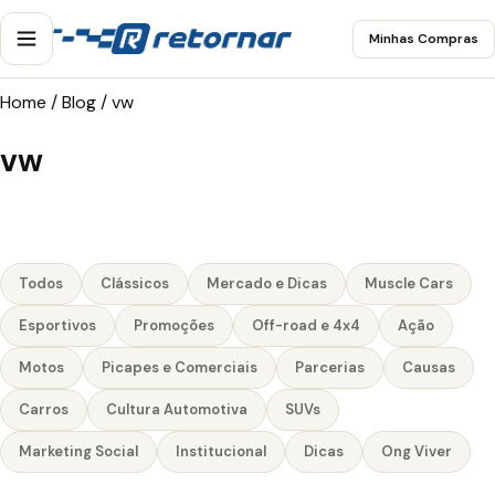
Minhas Compras
Home
/
Blog
/
vw
vw
Todos
Clássicos
Mercado e Dicas
Muscle Cars
Esportivos
Promoções
Off-road e 4x4
Ação
Motos
Picapes e Comerciais
Parcerias
Causas
Carros
Cultura Automotiva
SUVs
Marketing Social
Institucional
Dicas
Ong Viver