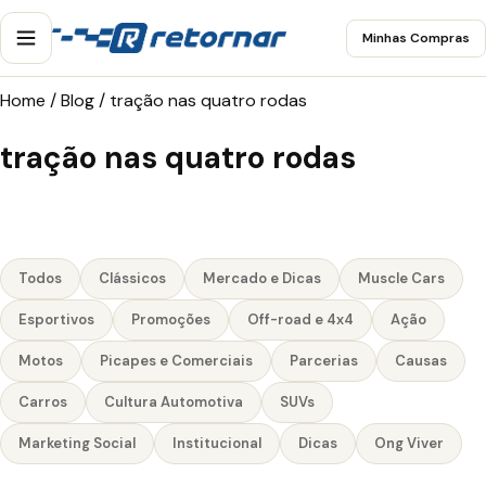
Minhas Compras
Home
/
Blog
/
tração nas quatro rodas
tração nas quatro rodas
Todos
Clássicos
Mercado e Dicas
Muscle Cars
Esportivos
Promoções
Off-road e 4x4
Ação
Motos
Picapes e Comerciais
Parcerias
Causas
Carros
Cultura Automotiva
SUVs
Marketing Social
Institucional
Dicas
Ong Viver