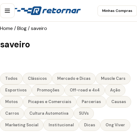
Minhas Compras
Home
/
Blog
/
saveiro
saveiro
Todos
Clássicos
Mercado e Dicas
Muscle Cars
Esportivos
Promoções
Off-road e 4x4
Ação
Motos
Picapes e Comerciais
Parcerias
Causas
Carros
Cultura Automotiva
SUVs
Marketing Social
Institucional
Dicas
Ong Viver