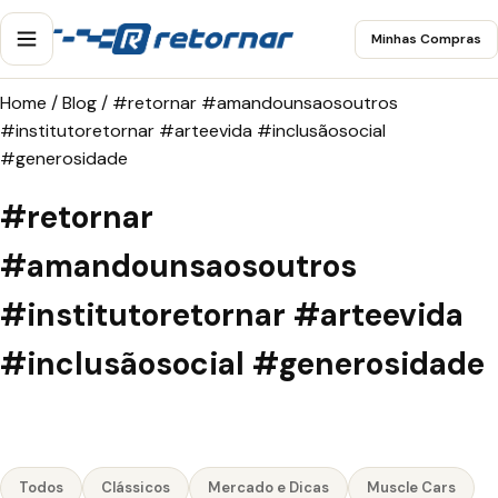
Minhas Compras
Home
/
Blog
/
#retornar #amandounsaosoutros
#institutoretornar #arteevida #inclusãosocial
#generosidade
#retornar
#amandounsaosoutros
#institutoretornar #arteevida
#inclusãosocial #generosidade
Todos
Clássicos
Mercado e Dicas
Muscle Cars