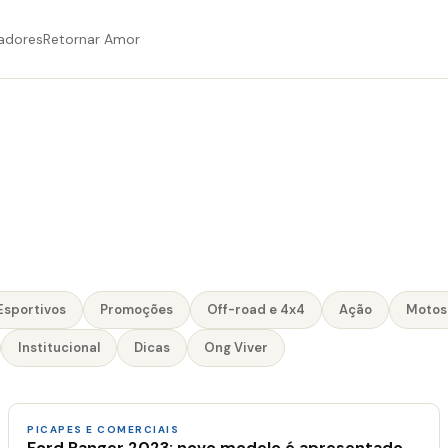
adores
Retornar Amor
Esportivos
Promoções
Off-road e 4x4
Ação
Motos
Institucional
Dicas
Ong Viver
PICAPES E COMERCIAIS
Ford Ranger 2023: novo modelo é apresentado