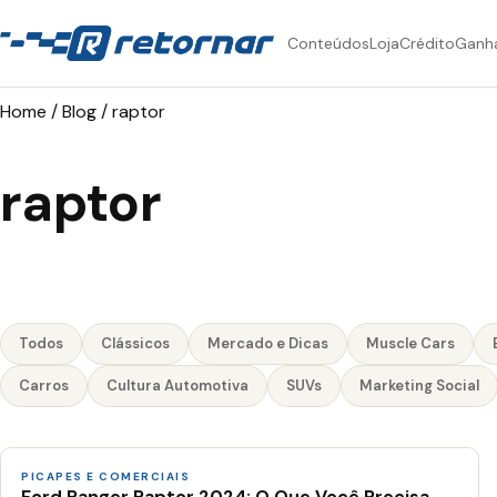
Conteúdos
Loja
Crédito
Ganh
Home
/
Blog
/
raptor
raptor
Todos
Clássicos
Mercado e Dicas
Muscle Cars
Carros
Cultura Automotiva
SUVs
Marketing Social
PICAPES E COMERCIAIS
Ford Ranger Raptor 2024: O Que Você Precisa