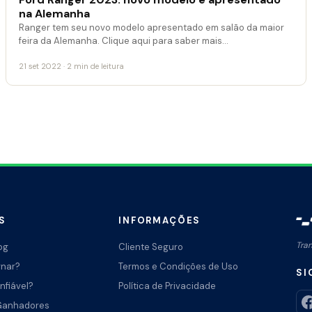
na Alemanha
Ranger tem seu novo modelo apresentado em salão da maior
feira da Alemanha. Clique aqui para saber mais…
21 set 2022 · 2 min de leitura
S
INFORMAÇÕES
Tra
og
Cliente Seguro
rnar?
Termos e Condições de Uso
SI
nfiável?
Política de Privacidade
Ganhadores