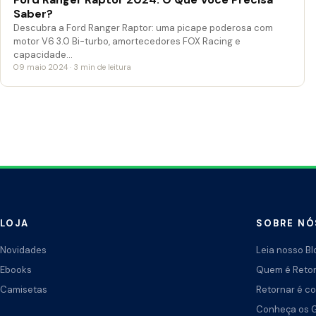
Saber?
Descubra a Ford Ranger Raptor: uma picape poderosa com
motor V6 3.0 Bi-turbo, amortecedores FOX Racing e
capacidade…
09 maio 2024 · 3 min de leitura
LOJA
SOBRE NÓ
Novidades
Leia nosso Bl
Ebooks
Quem é Reto
Camisetas
Retornar é co
Conheça os 