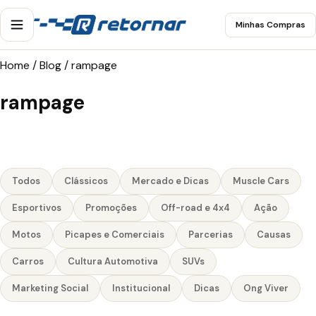
Minhas Compras
Home
/
Blog
/
rampage
rampage
Todos
Clássicos
Mercado e Dicas
Muscle Cars
Esportivos
Promoções
Off-road e 4x4
Ação
Motos
Picapes e Comerciais
Parcerias
Causas
Carros
Cultura Automotiva
SUVs
Marketing Social
Institucional
Dicas
Ong Viver