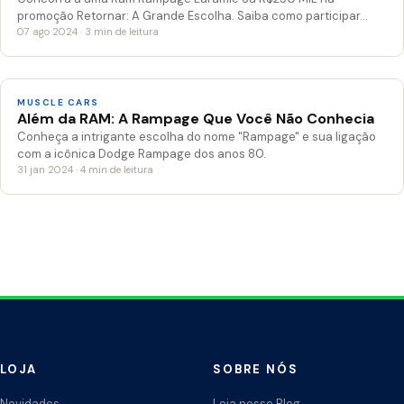
promoção Retornar: A Grande Escolha. Saiba como participar…
07 ago 2024 · 3 min de leitura
MUSCLE CARS
Além da RAM: A Rampage Que Você Não Conhecia
Conheça a intrigante escolha do nome "Rampage" e sua ligação
com a icônica Dodge Rampage dos anos 80.
31 jan 2024 · 4 min de leitura
LOJA
SOBRE NÓS
Novidades
Leia nosso Blog