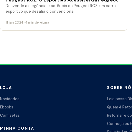
Desvende a elegância e potência do Peugeot RCZ: um carro
esportivo que desafia o convencional.
11 jan 2024 · 4 min de leitura
LOJA
SOBRE NÓ
Novidades
Leia nosso Bl
Ebooks
Quem é Reto
Camisetas
Retornar é co
Conheça os 
MINHA CONTA
Solicite Seu 