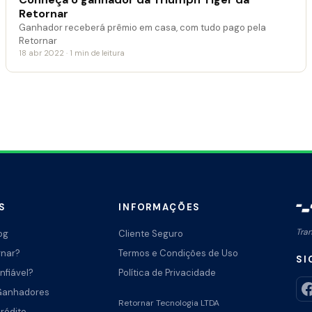
Retornar
Ganhador receberá prêmio em casa, com tudo pago pela
Retornar
18 abr 2022 · 1 min de leitura
S
INFORMAÇÕES
Tra
og
Cliente Seguro
rnar?
Termos e Condições de Uso
SI
nfiável?
Política de Privacidade
Ganhadores
Retornar Tecnologia LTDA
Crédito