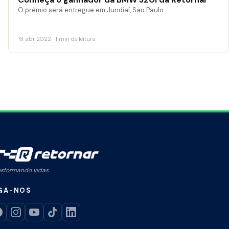
O prêmio será entregue em Jundiaí, São Paulo
18 abr 2022 · 1 min de leitura
nsformando vidas
GA-NOS