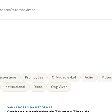
adores
Retornar Amor
Esportivos
Promoções
Off-road e 4x4
Ação
Motos
Institucional
Dicas
Ong Viver
GANHADORES DA RETORNAR
Conheça o ganhador da Triumph Tiger da