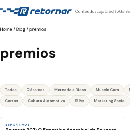
Conteúdos
Loja
Crédito
Ganh
Home
/
Blog
/
premios
premios
Todos
Clássicos
Mercado e Dicas
Muscle Cars
Carros
Cultura Automotiva
SUVs
Marketing Social
ESPORTIVOS
Peugeot RCZ: O Esportivo Acessível da Peugeot