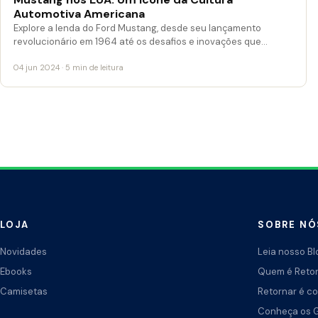
Automotiva Americana
Explore a lenda do Ford Mustang, desde seu lançamento
revolucionário em 1964 até os desafios e inovações que…
04 jun 2024 · 5 min de leitura
LOJA
SOBRE NÓ
Novidades
Leia nosso Bl
Ebooks
Quem é Reto
Camisetas
Retornar é co
Conheça os 