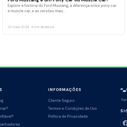
Explore a história do Ford Mustang, a diferença entre pony car
e muscle car, e as versões mais…
23 maio 2024 · 4 min de leitura
S
INFORMAÇÕES
Tra
og
Cliente Seguro
rnar?
Termos e Condições de Uso
SI
nfiável?
Política de Privacidade
Ganhadores