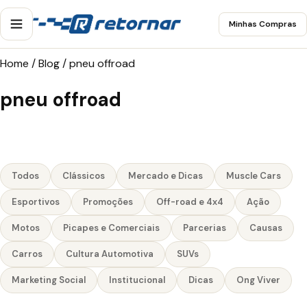
Minhas Compras
Home
/
Blog
/
pneu offroad
pneu offroad
Todos
Clássicos
Mercado e Dicas
Muscle Cars
Esportivos
Promoções
Off-road e 4x4
Ação
Motos
Picapes e Comerciais
Parcerias
Causas
Carros
Cultura Automotiva
SUVs
Marketing Social
Institucional
Dicas
Ong Viver