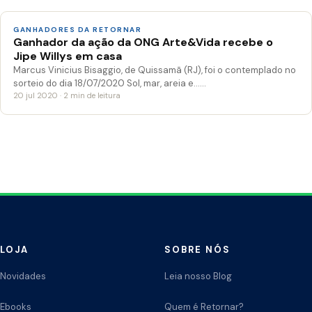
GANHADORES DA RETORNAR
Ganhador da ação da ONG Arte&Vida recebe o
Jipe Willys em casa
Marcus Vinicius Bisaggio, de Quissamã (RJ), foi o contemplado no
sorteio do dia 18/07/2020 Sol, mar, areia e……
20 jul 2020 · 2 min de leitura
LOJA
SOBRE NÓS
Novidades
Leia nosso Blog
Ebooks
Quem é Retornar?