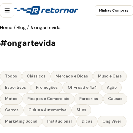
Minhas Compras
Home
/
Blog
/
#ongartevida
#ongartevida
Todos
Clássicos
Mercado e Dicas
Muscle Cars
Esportivos
Promoções
Off-road e 4x4
Ação
Motos
Picapes e Comerciais
Parcerias
Causas
Carros
Cultura Automotiva
SUVs
Marketing Social
Institucional
Dicas
Ong Viver