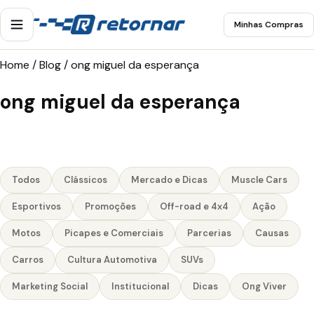
Minhas Compras
Home
/
Blog
/
ong miguel da esperança
ong miguel da esperança
Todos
Clássicos
Mercado e Dicas
Muscle Cars
Esportivos
Promoções
Off-road e 4x4
Ação
Motos
Picapes e Comerciais
Parcerias
Causas
Carros
Cultura Automotiva
SUVs
Marketing Social
Institucional
Dicas
Ong Viver