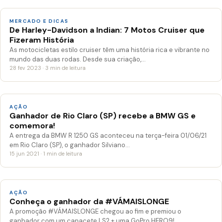
MERCADO E DICAS
De Harley-Davidson a Indian: 7 Motos Cruiser que
Fizeram História
As motocicletas estilo cruiser têm uma história rica e vibrante no
mundo das duas rodas. Desde sua criação,…
28 fev 2023 · 3 min de leitura
AÇÃO
Ganhador de Rio Claro (SP) recebe a BMW GS e
comemora!
A entrega da BMW R 1250 GS aconteceu na terça-feira 01/06/21
em Rio Claro (SP), o ganhador Silviano…
15 jun 2021 · 1 min de leitura
AÇÃO
Conheça o ganhador da #VÁMAISLONGE
A promoção #VÁMAISLONGE chegou ao fim e premiou o
ganhador com um capacete LS2 + uma GoPro HERO9!…