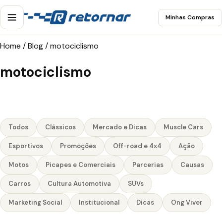
Minhas Compras
Home
/
Blog
/
motociclismo
motociclismo
Todos
Clássicos
Mercado e Dicas
Muscle Cars
Esportivos
Promoções
Off-road e 4x4
Ação
Motos
Picapes e Comerciais
Parcerias
Causas
Carros
Cultura Automotiva
SUVs
Marketing Social
Institucional
Dicas
Ong Viver