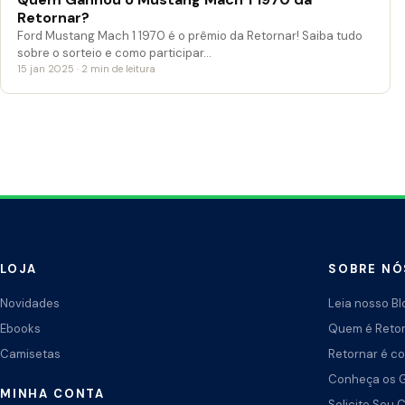
Retornar?
Ford Mustang Mach 1 1970 é o prêmio da Retornar! Saiba tudo
sobre o sorteio e como participar…
15 jan 2025 · 2 min de leitura
LOJA
SOBRE NÓ
Novidades
Leia nosso Bl
Ebooks
Quem é Reto
Camisetas
Retornar é co
Conheça os 
MINHA CONTA
Solicite Seu 