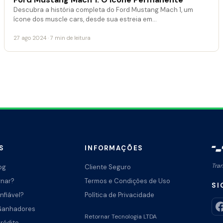
Descubra a história completa do Ford Mustang Mach 1, um
ícone dos muscle cars, desde sua estreia em…
27 ago 2024 · 7 min de leitura
S
INFORMAÇÕES
Tra
og
Cliente Seguro
rnar?
Termos e Condições de Uso
SI
nfiável?
Política de Privacidade
Ganhadores
Retornar Tecnologia LTDA
Crédito