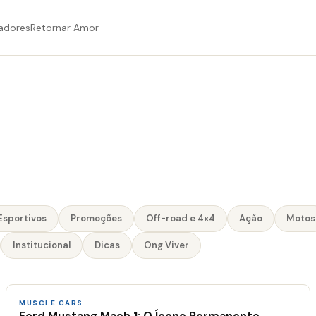
adores
Retornar Amor
Esportivos
Promoções
Off-road e 4x4
Ação
Motos
Institucional
Dicas
Ong Viver
MUSCLE CARS
Ford Mustang Mach 1: O Ícone Permanente