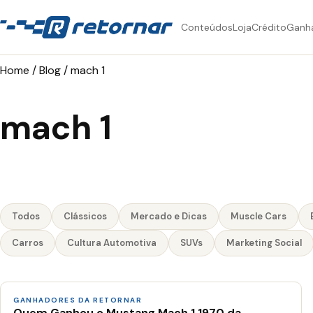
Conteúdos
Loja
Crédito
Ganh
Home
/
Blog
/
mach 1
mach 1
Todos
Clássicos
Mercado e Dicas
Muscle Cars
Carros
Cultura Automotiva
SUVs
Marketing Social
GANHADORES DA RETORNAR
Quem Ganhou o Mustang Mach 1 1970 da