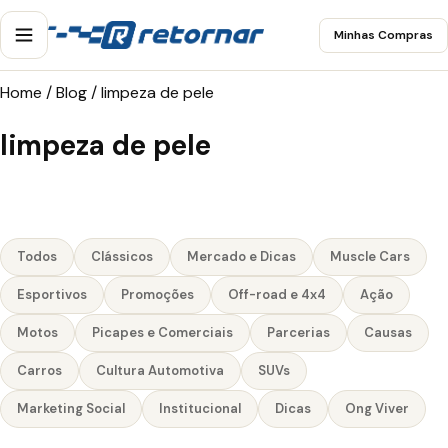
Minhas Compras
Home
/
Blog
/
limpeza de pele
limpeza de pele
Todos
Clássicos
Mercado e Dicas
Muscle Cars
Esportivos
Promoções
Off-road e 4x4
Ação
Motos
Picapes e Comerciais
Parcerias
Causas
Carros
Cultura Automotiva
SUVs
Marketing Social
Institucional
Dicas
Ong Viver