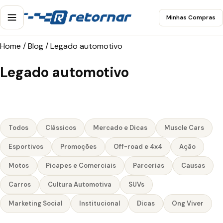
Minhas Compras
Home
/
Blog
/
Legado automotivo
Legado automotivo
Todos
Clássicos
Mercado e Dicas
Muscle Cars
Esportivos
Promoções
Off-road e 4x4
Ação
Motos
Picapes e Comerciais
Parcerias
Causas
Carros
Cultura Automotiva
SUVs
Marketing Social
Institucional
Dicas
Ong Viver