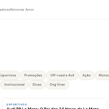
adores
Retornar Amor
Esportivos
Promoções
Off-road e 4x4
Ação
Motos
Institucional
Dicas
Ong Viver
ESPORTIVOS
Audi R8 Le Mans: O Rei das 24 Horas de Le Mans