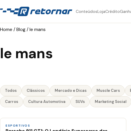
Conteúdos
Loja
Crédito
Ganh
Home
/
Blog
/
le mans
le mans
Todos
Clássicos
Mercado e Dicas
Muscle Cars
Carros
Cultura Automotiva
SUVs
Marketing Social
ESPORTIVOS
Porsche 911 GT1: O Lendário Supercarro das