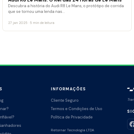
Descubra a história do Audi R8 Le Mans, o protótipo de corrida
que se tornou uma lenda nas…
27 jan 2025 · 5 min de leitura
S
INFORMAÇÕES
Tra
og
Cliente Seguro
rnar?
Termos e Condições de Uso
SI
nfiável?
Política de Privacidade
Ganhadores
Retornar Tecnologia LTDA
Crédito