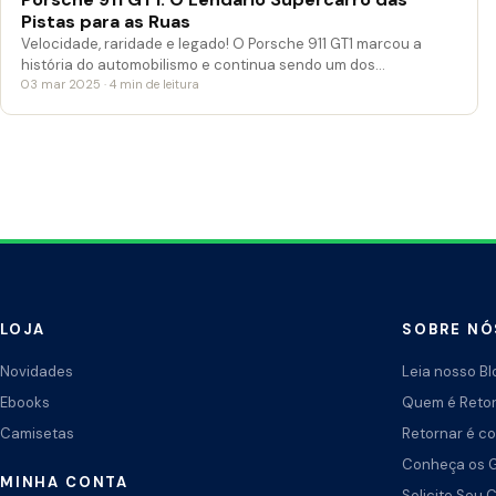
Pistas para as Ruas
Velocidade, raridade e legado! O Porsche 911 GT1 marcou a
história do automobilismo e continua sendo um dos…
03 mar 2025 · 4 min de leitura
LOJA
SOBRE NÓ
Novidades
Leia nosso Bl
Ebooks
Quem é Reto
Camisetas
Retornar é co
Conheça os 
MINHA CONTA
Solicite Seu 