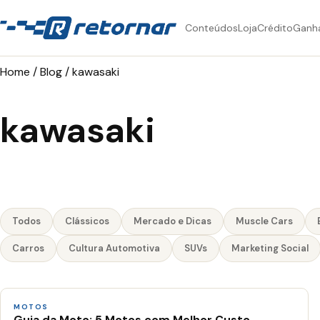
Conteúdos
Loja
Crédito
Ganh
Home
/
Blog
/
kawasaki
kawasaki
Todos
Clássicos
Mercado e Dicas
Muscle Cars
Carros
Cultura Automotiva
SUVs
Marketing Social
MOTOS
Guia da Moto: 5 Motos com Melhor Custo