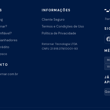
S
INFORMAÇÕES
Tra
og
Cliente Seguro
rnar?
Termos e Condições de Uso
SI
nfiável?
Política de Privacidade
Ganhadores
Retornar Tecnologia LTDA
Crédito
CNPJ: 21.918.379/0001-93
MÉ
nosco
M
ENTO
V
rnar.com.br
JÁ
AP
Goo