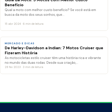
Benefício
Qual a moto com melhor custo benefício? Se você está em
busca da moto dos seus sonhos, que…
15 abr 2024 · 6 min de leitura
MERCADO E DICAS
De Harley-Davidson a Indian: 7 Motos Cruiser que
Fizeram História
As motocicletas estilo cruiser têm uma história rica e vibrante
no mundo das duas rodas. Desde sua criação,…
28 fev 2023 · 3 min de leitura