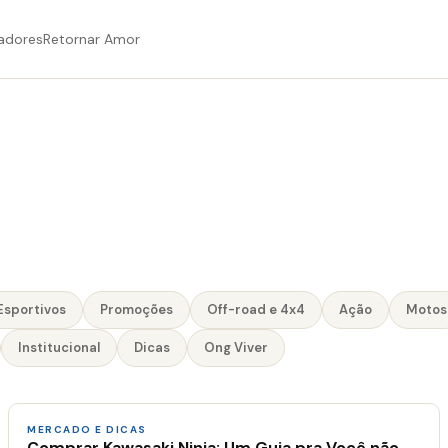
adores
Retornar Amor
Esportivos
Promoções
Off-road e 4x4
Ação
Motos
Institucional
Dicas
Ong Viver
MERCADO E DICAS
Comprar Kawasaki Ninja: Um Guia pra Você não