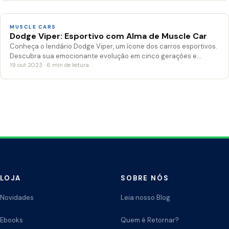
MUSCLE CARS
Dodge Viper: Esportivo com Alma de Muscle Car
Conheça o lendário Dodge Viper, um ícone dos carros esportivos.
Descubra sua emocionante evolução em cinco gerações e…
19 out 2023 · 6 min de leitura
Paginação
de
posts
LOJA
SOBRE NÓS
Novidades
Leia nosso Blog
Ebooks
Quem é Retornar?