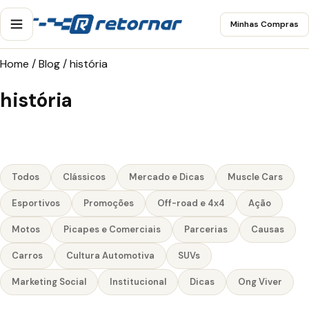
Minhas Compras
Home
/
Blog
/
história
história
Todos
Clássicos
Mercado e Dicas
Muscle Cars
Esportivos
Promoções
Off-road e 4x4
Ação
Motos
Picapes e Comerciais
Parcerias
Causas
Carros
Cultura Automotiva
SUVs
Marketing Social
Institucional
Dicas
Ong Viver