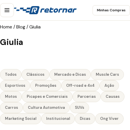
Minhas Compras
Home
/
Blog
/
Giulia
Giulia
Todos
Clássicos
Mercado e Dicas
Muscle Cars
Esportivos
Promoções
Off-road e 4x4
Ação
Motos
Picapes e Comerciais
Parcerias
Causas
Carros
Cultura Automotiva
SUVs
Marketing Social
Institucional
Dicas
Ong Viver